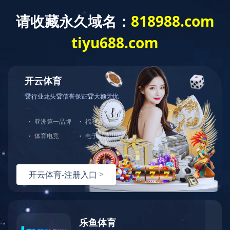
米兰体育app官网入口
欢迎来到
米兰体育app官网入口-米兰（中国）
的官方网站！
PRODUCT
产品分类
单相变压器
三相变压器
电抗器