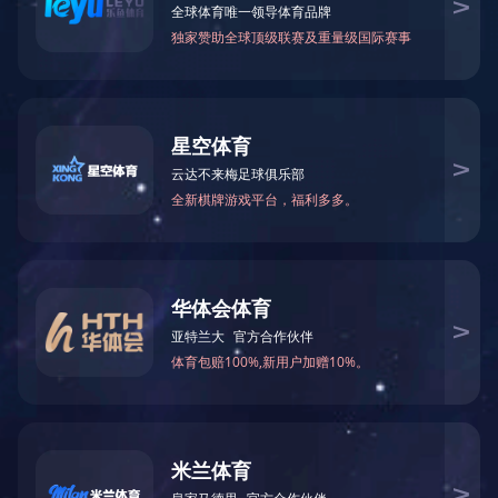
稳压器
调压器
逆变器
直流电源
充电机
电机起动柜
UPS不间断电源
电力电容器
特种变压器
KD系列智能型充电机
KC系列稳压稳流型充电机