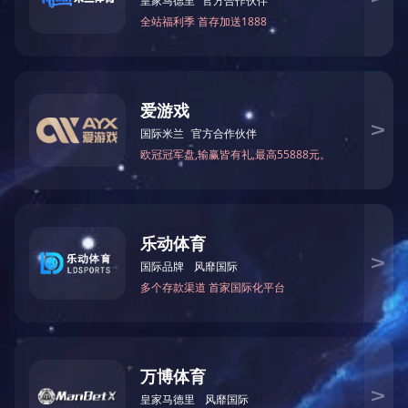
KB系列可编程智能充电机
共
3
条记录 当前第
1
/1页次 转至第
页
Copyright © 2018 米兰体育app官网入口-米兰（中国） All rights Reserved 版
权所有 未经许可不得使用、转载、摘编。
微米兰体育app官网入口-米兰（中国）