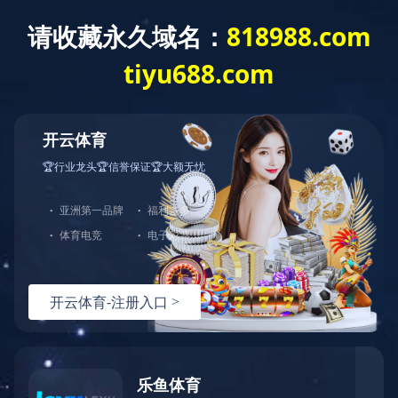
米兰体育app官网入口
欢迎来到
米兰体育app官网入口-米兰（中国）
的官方网站！
PRODUCT
产品分类
单相变压器
三相变压器
电抗器