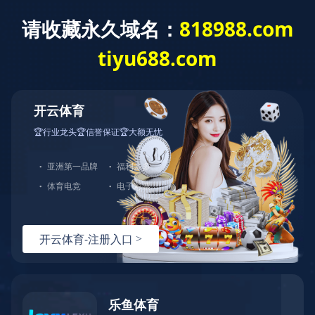
米兰体育app官网入口
欢迎来到
米兰体育app官网入口-米兰（中国）
的官方网站！