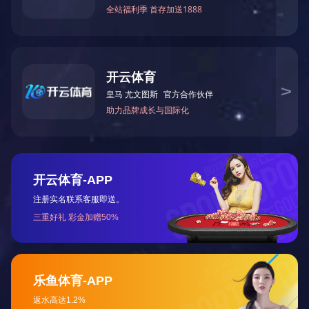
公司简介
荣誉资质
在新的世纪里，兰宇公司坚持以“专
公司秉承“顾客至上、锐意进取”的经
业成就品质、服务铸造竞争力”为理
营理念。我们荣获多项荣誉，我们将
念，致力于新产品、新技术、新工艺
一如既往，努力创造辉煌！
的不断创新和开拓。
查看更多 +
查看更多 +
米兰体育app官网入口
联系我们
公司在注重产品开发，研制的同时，
厂址：青岛即墨区小韩村工业园
不断加强质量管理，并全面通过了
电话：0532-88564000