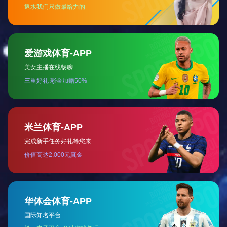
CE认证、CQC认证及ISO9001国际质
传真：0532-88563775
量体系认证。
查看更多 +
查看更多 +
专业生产单、三相变压器，稳压器，调压器，电抗器，充电器，逆变器，电
机启动柜等产品
产品中心
公司拥有硅钢片自动冲剪线，全自动数控平绕机、箔绕机、环形绕线
机、扁线立绕机、R型绕线机、数控雕刻机、真空压力浸烤机、全自动
铁芯数控氩焊机等先进设备。