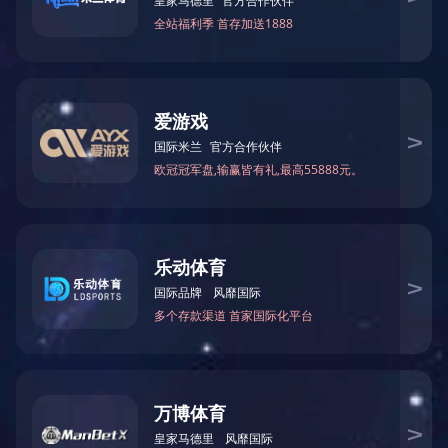
坚持以“专业成就品质、服务铸造竞争力”为理念
关于我们
米兰体育app官网入口-米兰（中国） 自创建以来，一直坚持不断开发，
创新产品，开拓市场，与众多科研单位，高等院校进行紧密合作并聘请
高级工程师作指导。
公司拥有硅钢片自动冲剪线，全自动数控平绕机、箔绕机、环形绕线
机、扁线立绕机、R型绕线机、数控雕刻机、真空压力浸烤机、全自动
铁芯数控氩焊机等先进设备。