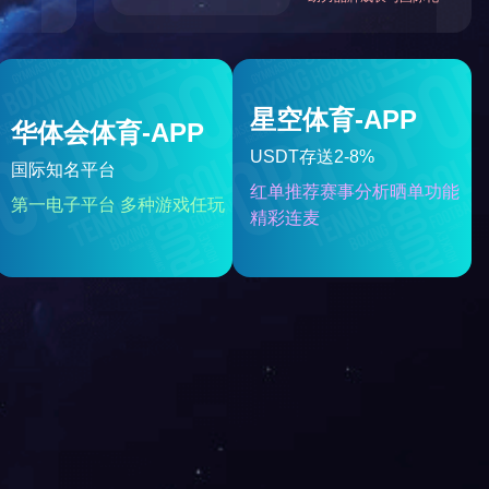
UN系列电阻焊变压器
离变压器
JY系列加热变压器