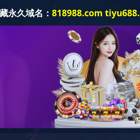
网站！
分类
荣誉资质
厂区设备
人才招聘
米兰体