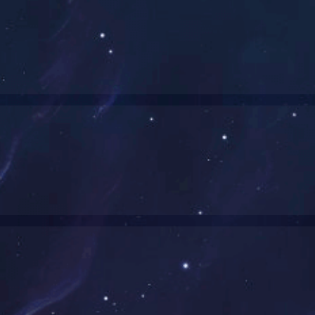
压器
电抗器
源
充电机
电
压器