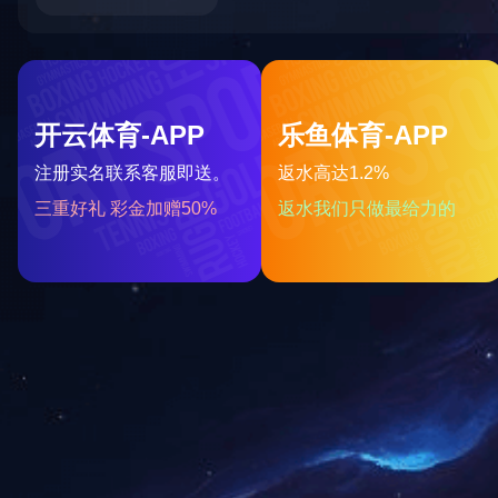
R型变压器
SLD系列固定升降压变压器（220V/110V
)